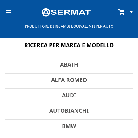
shopping_cart


PRODUTTORE DI RICAMBI EQUIVALENTI PER AUTO
RICERCA PER MARCA E MODELLO
ABATH
ALFA ROMEO
AUDI
AUTOBIANCHI
BMW